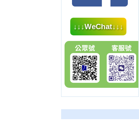
↓↓↓WeChat↓↓↓