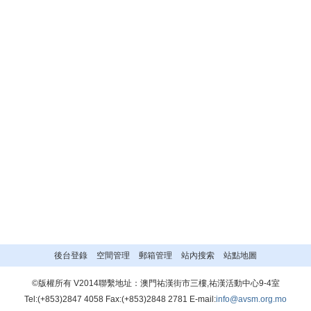
後台登錄
空間管理
郵箱管理
站內搜索
站點地圖
©版權所有 V2014聯繫地址：澳門祐漢街市三樓,祐漢活動中心9-4室
Tel:(+853)2847 4058 Fax:(+853)2848 2781 E-mail:
info@avsm.org.mo